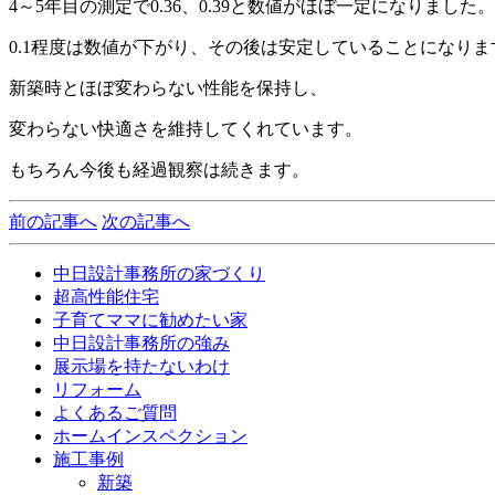
4～5年目の測定で0.36、0.39と数値がほぼ一定になりました。
0.1程度は数値が下がり、その後は安定していることになりま
新築時とほぼ変わらない性能を保持し、
変わらない快適さを維持してくれています。
もちろん今後も経過観察は続きます。
前の記事へ
次の記事へ
中日設計事務所の家づくり
超高性能住宅
子育てママに勧めたい家
中日設計事務所の強み
展示場を持たないわけ
リフォーム
よくあるご質問
ホームインスペクション
施工事例
新築