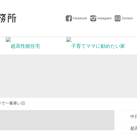
年で一番寒い日
中
超