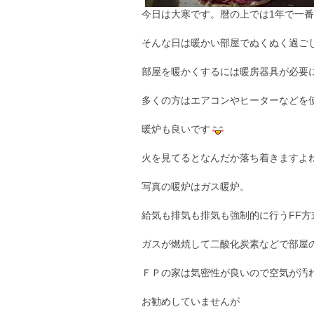
今日は大寒です。暦の上では1年で一
そんな日は暖かい部屋でぬくぬく過ご
部屋を暖かくするには暖房器具が必要
多くの方はエアコンやヒーターなどを
暖炉も良いです
火を見てるとなんだか落ち着きますよ
写真の暖炉はガス暖炉。
給気も排気も排気も強制的に行うFF方
ガスが燃焼して二酸化炭素などで部屋
ＦＰの家は気密性が良いので空気が汚
お勧めしていませんが