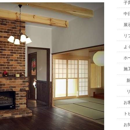
子
中
展
リ
よ
ホ
施
お
ト
お