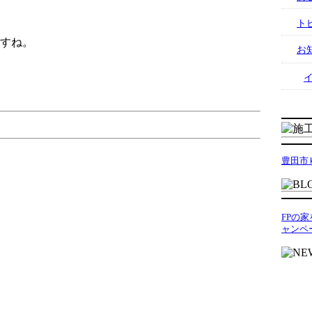
ト
すね。
お
豊田市
FPの
ャンペ