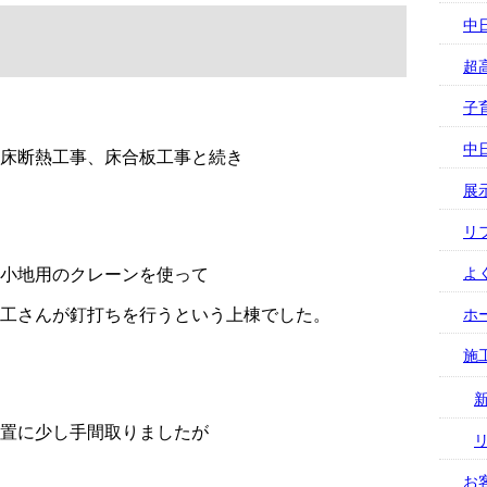
中
超
子
中
床断熱工事、床合板工事と続き
展
リ
小地用のクレーンを使って
よ
工さんが釘打ちを行うという上棟でした。
ホ
施
置に少し手間取りましたが
お