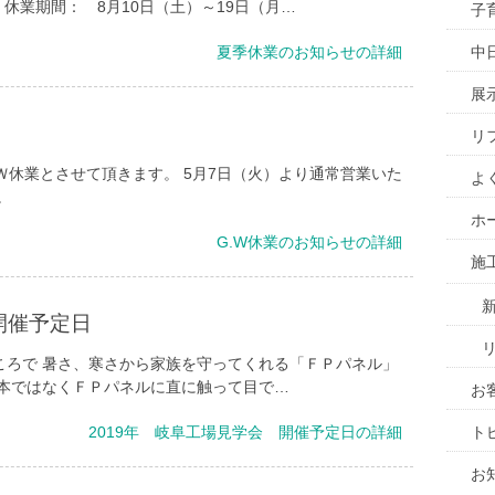
休業期間： 8月10日（土）～19日（月…
子
夏季休業のお知らせの詳細
中
展
リ
．Ｗ休業とさせて頂きます。 5月7日（火）より通常営業いた
よ
。
ホ
G.W休業のお知らせの詳細
施
開催予定日
ころで 暑さ、寒さから家族を守ってくれる「ＦＰパネル」
や本ではなくＦＰパネルに直に触って目で…
お
2019年 岐阜工場見学会 開催予定日の詳細
ト
お