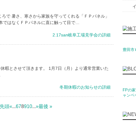
ころで 暑さ、寒さから家族を守ってくれる「ＦＰパネル」
や本ではなくＦＰパネルに直に触って目で…
2.17san岐阜工場見学会の詳細
豊田市
冬季休暇とさせて頂きます。 1月7日（月）より通常営業いた
。
冬期休暇のお知らせの詳細
FPの
ャンペ
 先頭
«
...
6
7
8
9
10
...
»
最後 »