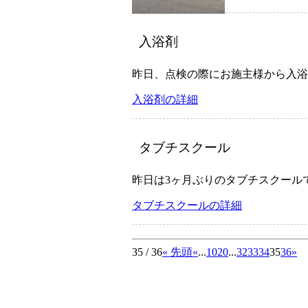
入浴剤
昨日、点検の際にお施主様から入浴
入浴剤の詳細
タブチスクール
昨日は3ヶ月ぶりのタブチスクール
タブチスクールの詳細
35 / 36
« 先頭
«
...
10
20
...
32
33
34
35
36
»