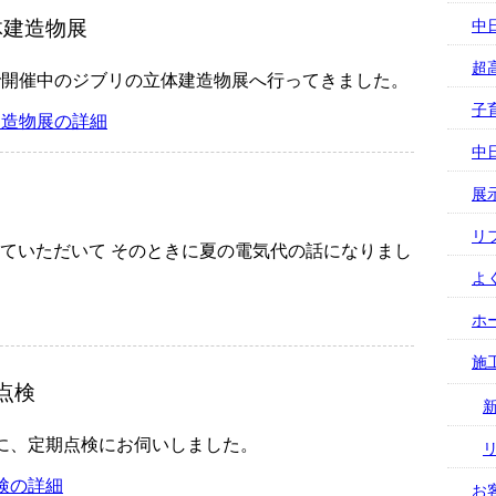
体建造物展
中
超
で開催中のジブリの立体建造物展へ行ってきました。
子
建造物展の詳細
中
展
リ
ていただいて そのときに夏の電気代の話になりまし
よ
ホ
施
点検
に、定期点検にお伺いしました。
検の詳細
お